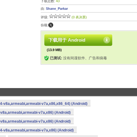
下载总数:
43
由:
Shane_Parkar
评级:
(0 表决票)
份额:
下载用于 Android
(13.9 MB)
已测试:
没有间谍软件、广告和病毒
64-v8a,armeabi,armeabi-v7a,x86,x86_64) (Android)
-v8a,armeabi,armeabi-v7a,x86) (Android)
-v8a,armeabi,armeabi-v7a,x86) (Android)
4-v8a,armeabi,armeabi-v7a,x86) (Android)