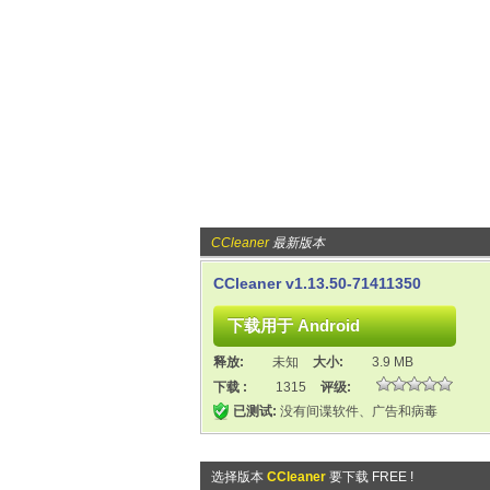
CCleaner
最新版本
CCleaner v1.13.50-71411350
释放:
未知
大小:
3.9 MB
下载 :
1315
评级:
已测试:
没有间谍软件、广告和病毒
选择版本
CCleaner
要下载 FREE !