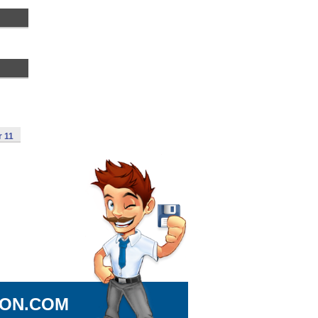
r 11
ION.COM