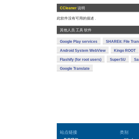
CCleaner
说明
此软件没有可用的描述 .
其他人员 工具 软件
Google Play services
SHAREit: File Tran
Android System WebView
Kingo ROOT
Flashify (for root users)
SuperSU
Sa
Google Translate
站点链接
类别