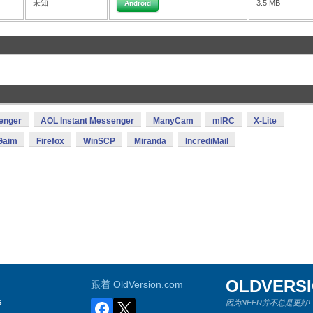
未知
3.5 MB
Android
enger
AOL Instant Messenger
ManyCam
mIRC
X-Lite
Gaim
Firefox
WinSCP
Miranda
IncrediMail
OLDVERS
跟着 OldVersion.com
s
因为NEER并不总是更好!