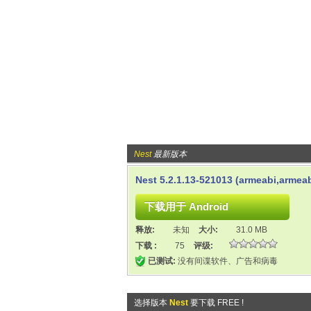
Nest
最新版本
Nest 5.2.1.13-521013 (armeabi,armeab
释放:
未知
大小:
31.0 MB
下载 :
75
评级:
已测试:
没有间谍软件、广告和病毒
选择版本
Nest
要下载 FREE !