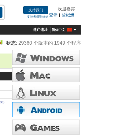
欢迎嘉宾
支持我们
登录
登记册
|
支持者得到好处
遗产遗址
简体中文
状态:
29360 个版本的 1949 个程序
86)