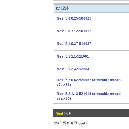
软件版本
Nest 5.0.0.25-500025
Nest 5.0.3.12-503012
Nest 5.1.0.37-510037
Nest 5.1.1.1-511001
Nest 5.1.2.4-512004
Nest 5.2.0.62-520062 (armeabi,armeabi-
v7a,x86)
Nest 5.2.1.13-521013 (armeabi,armeabi-
v7a,x86)
Nest
说明
此软件没有可用的描述 .