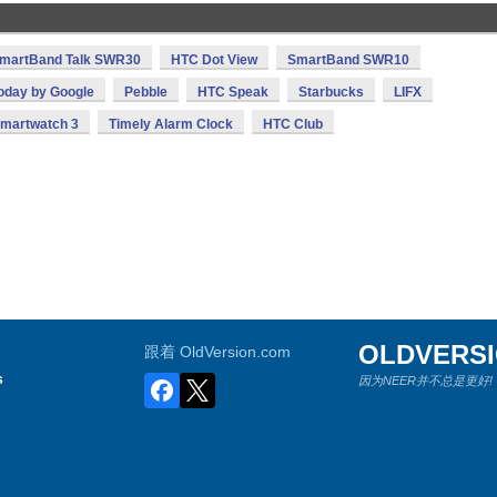
martBand Talk SWR30
HTC Dot View
SmartBand SWR10
oday by Google
Pebble
HTC Speak
Starbucks
LIFX
Smartwatch 3
Timely Alarm Clock
HTC Club
OLDVERS
跟着 OldVersion.com
s
因为NEER并不总是更好!