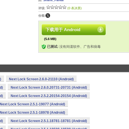
由:
Shane_Parkar
评级:
(0 表决票)
份额:
下载用于 Android
(5.6 MB)
已测试:
没有间谍软件、广告和病毒
)
Next Lock Screen 2.6.0-21110 (Android)
d)
Next Lock Screen 2.6.0.20731-20731 (Android)
d)
Next Lock Screen 2.5.2.20154-20154 (Android)
Next Lock Screen 2.5.1-19077 (Android)
Next Lock Screen 2.5.1-18978 (Android)
d)
Next Lock Screen 2.5.1.18781-18781 (Android)