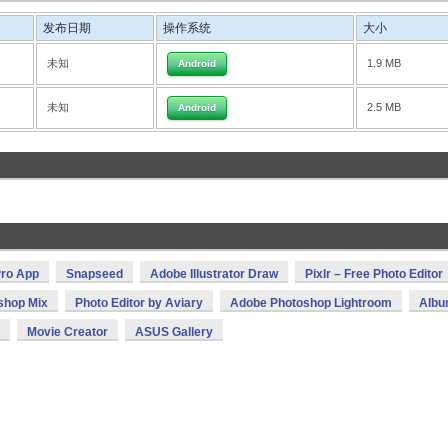
发布日期
操作系统
大小
未知
1.9 MB
Android
未知
2.5 MB
Android
ro App
Snapseed
Adobe Illustrator Draw
Pixlr – Free Photo Editor
shop Mix
Photo Editor by Aviary
Adobe Photoshop Lightroom
Alb
Movie Creator
ASUS Gallery