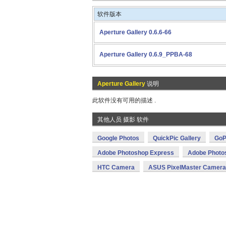
软件版本
Aperture Gallery 0.6.6-66
Aperture Gallery 0.6.9_PPBA-68
Aperture Gallery
说明
此软件没有可用的描述 .
其他人员 摄影 软件
Google Photos
QuickPic Gallery
GoP
Adobe Photoshop Express
Adobe Photo
HTC Camera
ASUS PixelMaster Camera