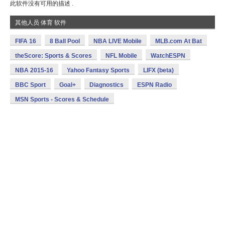
此软件没有可用的描述 .
其他人员 体育 软件
FIFA 16
8 Ball Pool
NBA LIVE Mobile
MLB.com At Bat
theScore: Sports & Scores
NFL Mobile
WatchESPN
NBA 2015-16
Yahoo Fantasy Sports
LIFX (beta)
BBC Sport
Goal+
Diagnostics
ESPN Radio
MSN Sports - Scores & Schedule