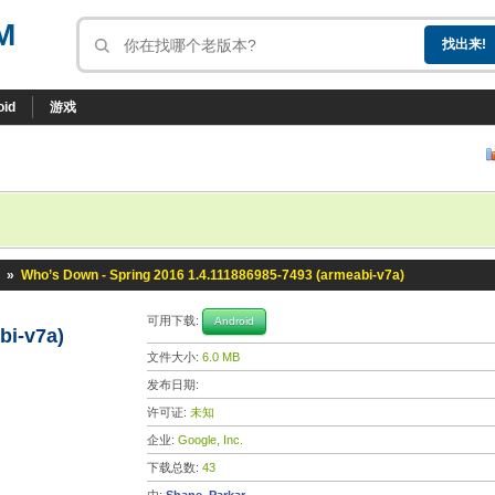
M
oid
游戏
»
Who’s Down - Spring 2016 1.4.111886985-7493 (armeabi-v7a)
6
可用下载:
Android
bi-v7a)
文件大小:
6.0 MB
发布日期:
许可证:
未知
企业:
Google, Inc.
下载总数:
43