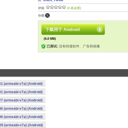
由:
Shane_Parkar
评级:
(0 表决票)
份额:
下载用于 Android
(6.0 MB)
已测试:
没有间谍软件、广告和病毒
1 (armeabi-v7a) (Android)
1 (armeabi-v7a) (Android)
7 (armeabi-v7a) (Android)
6 (armeabi-v7a) (Android)
6 (armeabi-v7a) (Android)
9 (armeabi-v7a) (Android)