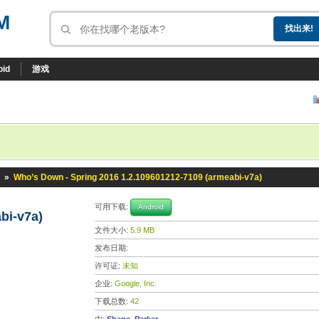
M
oid
游戏
»
Who’s Down - Spring 2016 1.2.109601212-7109 (armeabi-v7a)
6
可用下载:
Android
bi-v7a)
文件大小:
5.9 MB
发布日期:
许可证:
未知
企业:
Google, Inc.
下载总数:
42