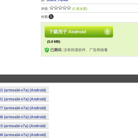
由:
Shane_Parkar
评级:
(0 表决票)
份额:
下载用于 Android
(5.9 MB)
已测试:
没有间谍软件、广告和病毒
1 (armeabi-v7a) (Android)
1 (armeabi-v7a) (Android)
7 (armeabi-v7a) (Android)
6 (armeabi-v7a) (Android)
3 (armeabi-v7a) (Android)
6 (armeabi-v7a) (Android)