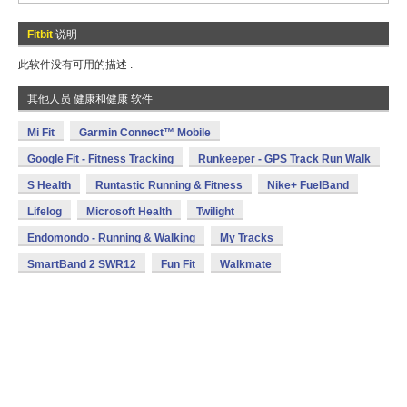
Fitbit
说明
此软件没有可用的描述 .
其他人员 健康和健康 软件
Mi Fit
Garmin Connect™ Mobile
Google Fit - Fitness Tracking
Runkeeper - GPS Track Run Walk
S Health
Runtastic Running & Fitness
Nike+ FuelBand
Lifelog
Microsoft Health
Twilight
Endomondo - Running & Walking
My Tracks
SmartBand 2 SWR12
Fun Fit
Walkmate