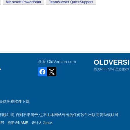
Microsoft PowerPoint
TeamViewer QuickSupport
OLDVERS
跟着 OldVersion.com
s
因为NEER并不总是更好!
游戏提供免费软件下载.
案,除非明确注明,否则不隶属于,也不由本网站列出的任何软件出版商赞助或认可.
理部
托斯语NAME
设计人
Jenox