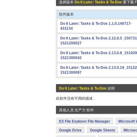
选择版本
Do It Later: Tasks & To-Dos
要下载 FR
软件版本
Do It Later: Tasks & To-Dos 1.1.0.140717-
431134
Do It Later: Tasks & To-Dos 2.12.0.5_150731
1521200027
Do It Later: Tasks & To-Dos 2.13.0.8_151029
1521300042
Do It Later: Tasks & To-Dos 2.13.0.19_15122
1521300097
Do It Later: Tasks & To-Dos
说明
此软件没有可用的描述 .
其他人员 生产力 软件
ES File Explorer File Manager
Microsoft
Google Drive
Google Sheets
Microso