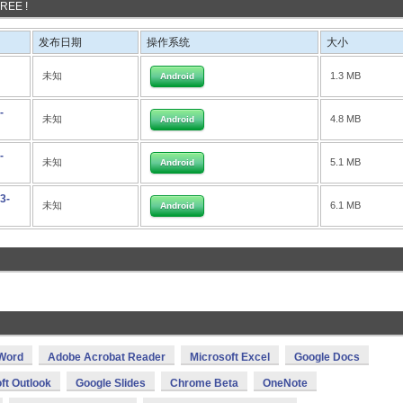
EE !
发布日期
操作系统
大小
未知
1.3 MB
Android
-
未知
4.8 MB
Android
-
未知
5.1 MB
Android
3-
未知
6.1 MB
Android
 Word
Adobe Acrobat Reader
Microsoft Excel
Google Docs
ft Outlook
Google Slides
Chrome Beta
OneNote