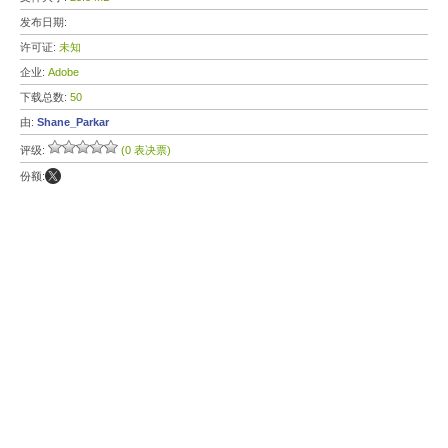
发布日期:
许可证:
未知
企业:
Adobe
下载总数:
50
由:
Shane_Parkar
评级:
(0 表决票)
份额: