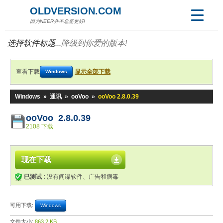
OLDVERSION.COM
因为NEER并不总是更好!
选择软件标题...
降级到你爱的版本!
查看下载
显示全部下载
Windows
Windows
»
通讯
»
ooVoo
»
ooVoo 2.8.0.39
ooVoo 2.8.0.39
2108 下载
现在下载
已测试 :
没有间谍软件、广告和病毒
可用下载:
Windows
文件大小:
863.2 KB