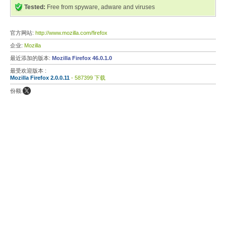
Tested:
Free from spyware, adware and viruses
官方网站:
http://www.mozilla.com/firefox
企业:
Mozilla
最近添加的版本:
Mozilla Firefox 46.0.1.0
最受欢迎版本 :
Mozilla Firefox 2.0.0.11
- 587399 下载
份额: