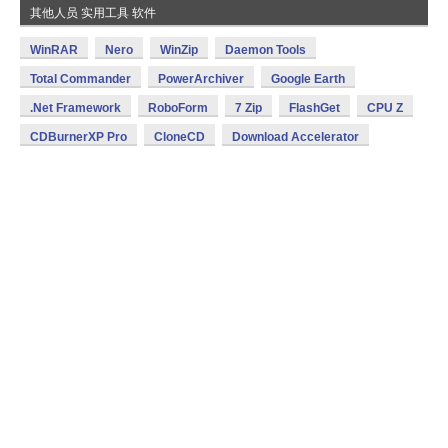
其他人员 实用工具 软件
WinRAR
Nero
WinZip
Daemon Tools
Total Commander
PowerArchiver
Google Earth
.Net Framework
RoboForm
7 Zip
FlashGet
CPU Z
CDBurnerXP Pro
CloneCD
Download Accelerator