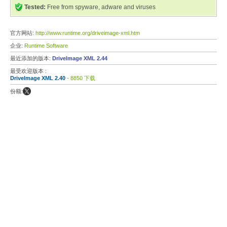
Tested:
Free from spyware, adware and viruses
官方网站:
http://www.runtime.org/driveimage-xml.htm
企业:
Runtime Software
最近添加的版本:
DriveImage XML 2.44
最受欢迎版本 :
DriveImage XML 2.40
- 8850 下载
份额: