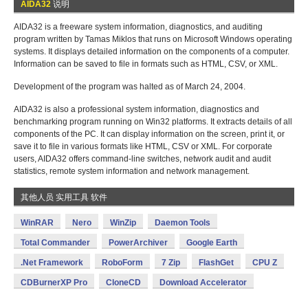
AIDA32
说明
AIDA32 is a freeware system information, diagnostics, and auditing
program written by Tamas Miklos that runs on Microsoft Windows operating
systems. It displays detailed information on the components of a computer.
Information can be saved to file in formats such as HTML, CSV, or XML.
Development of the program was halted as of March 24, 2004.
AIDA32 is also a professional system information, diagnostics and
benchmarking program running on Win32 platforms. It extracts details of all
components of the PC. It can display information on the screen, print it, or
save it to file in various formats like HTML, CSV or XML. For corporate
users, AIDA32 offers command-line switches, network audit and audit
statistics, remote system information and network management.
其他人员 实用工具 软件
WinRAR
Nero
WinZip
Daemon Tools
Total Commander
PowerArchiver
Google Earth
.Net Framework
RoboForm
7 Zip
FlashGet
CPU Z
CDBurnerXP Pro
CloneCD
Download Accelerator