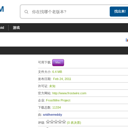
M
oid
游戏
可用下载:
Mac
文件大小:
6.4 MB
发布日期:
Feb 24, 2011
许可证:
未知
官方网站:
http://www.frostwire.com
企业:
FrostWire Project
下载总数:
11334
由:
sridherreddy
评级:
(0 表决票)