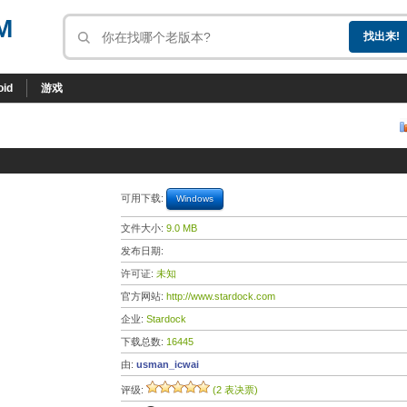
M
oid
游戏
可用下载:
Windows
文件大小:
9.0 MB
发布日期:
许可证:
未知
官方网站:
http://www.stardock.com
企业:
Stardock
下载总数:
16445
由:
usman_icwai
评级:
(2 表决票)