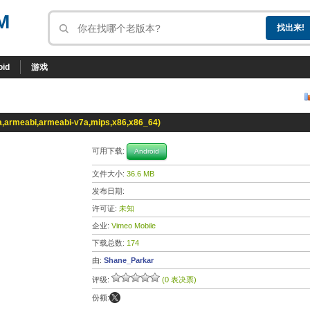
M
oid
游戏
a,armeabi,armeabi-v7a,mips,x86,x86_64)
可用下载:
Android
文件大小:
36.6 MB
发布日期:
许可证:
未知
企业:
Vimeo Mobile
下载总数:
174
由:
Shane_Parkar
评级:
(0 表决票)
份额: