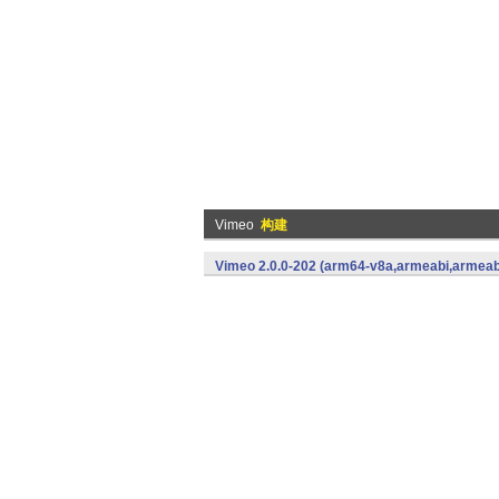
Vimeo
构建
Vimeo 2.0.0-202 (arm64-v8a,armeabi,armeab