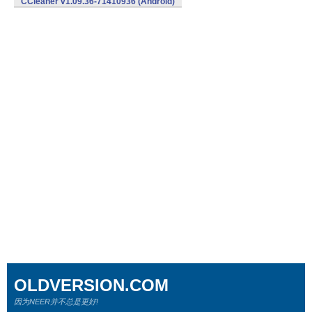
CCleaner v1.09.36-71410936 (Android)
OLDVERSION.COM
因为NEER并不总是更好!