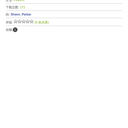
企业:
Piriform
下载总数:
171
由:
Shane_Parkar
评级:
(0 表决票)
份额: