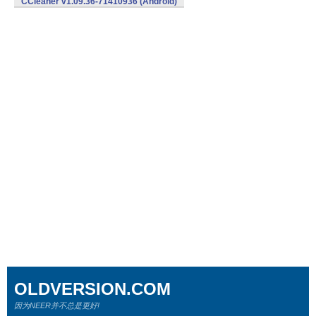
CCleaner v1.09.36-71410936 (Android)
OLDVERSION.COM
因为NEER并不总是更好!