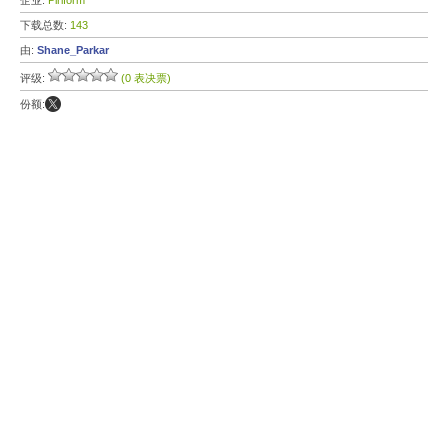
企业:
Piriform
下载总数:
143
由:
Shane_Parkar
评级:
(0 表决票)
份额: