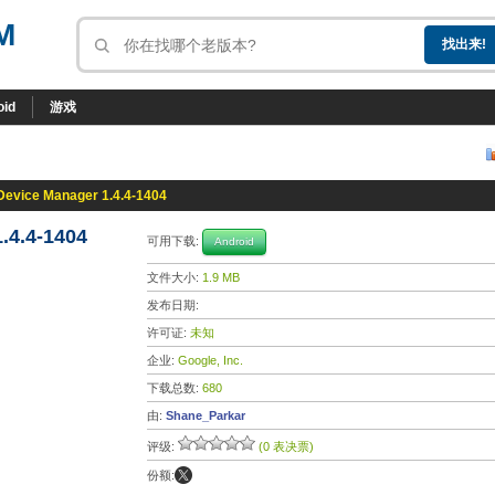
M
oid
游戏
Device Manager 1.4.4-1404
.4.4-1404
可用下载:
Android
文件大小:
1.9 MB
发布日期:
许可证:
未知
企业:
Google, Inc.
下载总数:
680
由:
Shane_Parkar
评级:
(0 表决票)
份额: