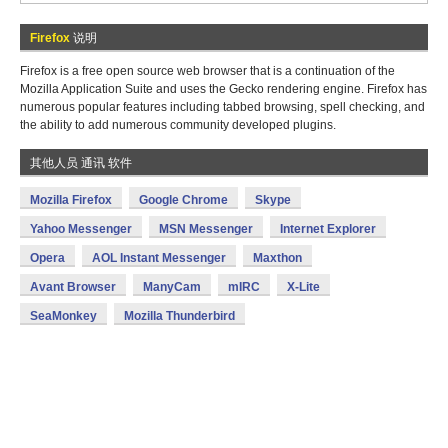
Firefox
说明
Firefox is a free open source web browser that is a continuation of the
Mozilla Application Suite and uses the Gecko rendering engine. Firefox has
numerous popular features including tabbed browsing, spell checking, and
the ability to add numerous community developed plugins.
其他人员 通讯 软件
Mozilla Firefox
Google Chrome
Skype
Yahoo Messenger
MSN Messenger
Internet Explorer
Opera
AOL Instant Messenger
Maxthon
Avant Browser
ManyCam
mIRC
X-Lite
SeaMonkey
Mozilla Thunderbird