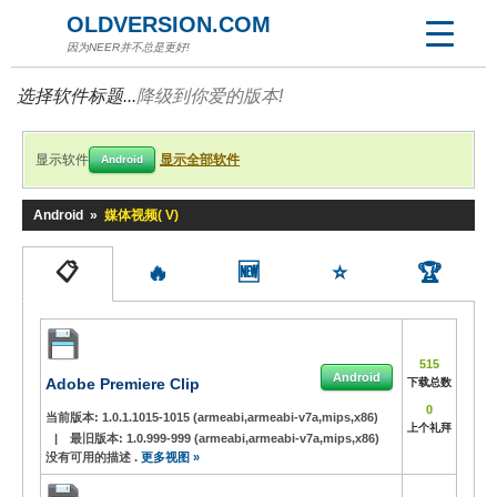
OLDVERSION.COM
因为NEER并不总是更好!
选择软件标题...
降级到你爱的版本!
显示软件
显示全部软件
Android
Android
»
媒体视频( V)
📋
🔥
🆕
⭐
🏆
515
Android
Adobe Premiere Clip
下载总数
0
当前版本:
1.0.1.1015-1015 (armeabi,armeabi-v7a,mips,x86)
上个礼拜
|
最旧版本:
1.0.999-999 (armeabi,armeabi-v7a,mips,x86)
没有可用的描述 .
更多视图 »