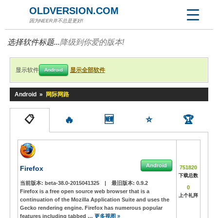
OLDVERSION.COM
因为NEER并不总是更好!
选择软件标题...
降级到你爱的版本!
显示软件
显示全部软件
Android
Android
»
网际网路
📋
🔥
🆕
⭐
🏆
Android
Firefox
751820
下载总数
当前版本:
beta-38.0-2015041325
|
最旧版本:
0.9.2
0
Firefox is a free open source web browser that is a
上个礼拜
continuation of the Mozilla Application Suite and uses the
Gecko rendering engine. Firefox has numerous popular
features including tabbed …
更多视图 »