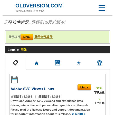
OLDVERSION.COM
因为NEER并不总是更好!
选择软件标题...
降级到你爱的版本!
显示软件
显示全部软件
Linux
Linux
»
图像
📋
🔥
🆕
⭐
🏆
Linux
Adobe SVG Viewer Linux
3594
下载总数
当前版本:
3.0188
|
最旧版本:
3.0188
0
Download Adobe® SVG Viewer 3 and experience data-
上个礼拜
driven, interactive, and personalized graphics on the web.
Please read the Release Notes and support documentation
for important information about this release.
更多视图 »