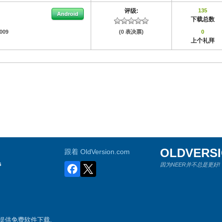
评级:
135
Android
下载总数
0009
(0 表决票)
0
上个礼拜
OLDVERS
跟着 OldVersion.com
s
因为NEER并不总是更好!
游戏提供免费软件下载.