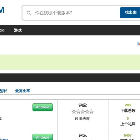
M
oid
游戏
选择!
最高比率
评级:
208
Android
下载总数
2
(0 表决票)
0
上个礼拜
评级:
5407
Android
Free