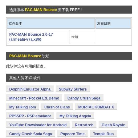
选择版本
PAC-MAN Bounce
要下载 FREE !
软件版本
发布日期
PAC-MAN Bounce 2.0-17
未知
(armeabi-v7a,x86)
PAC-MAN Bounce
说明
此软件没有可用的描述 .
其他人员 不详 软件
Dolphin Emulator Alpha
Subway Surfers
Minecraft - Pocket Ed. Demo
Candy Crush Saga
My Talking Tom
Clash of Clans
MORTAL KOMBAT X
PPSSPP - PSP emulator
My Talking Angela
YouTube Downloader for Android
RetroArch
Clash Royale
Candy Crush Soda Saga
Popcorn Time
Temple Run