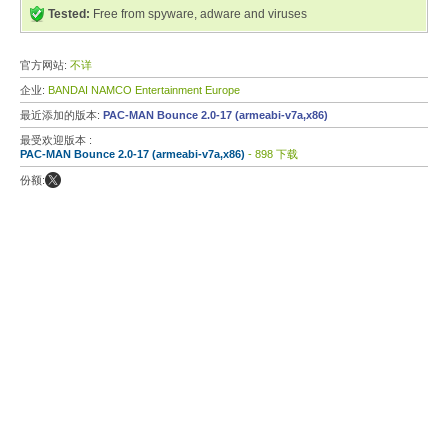
Tested:
Free from spyware, adware and viruses
官方网站:
不详
企业:
BANDAI NAMCO Entertainment Europe
最近添加的版本:
PAC-MAN Bounce 2.0-17 (armeabi-v7a,x86)
最受欢迎版本 :
PAC-MAN Bounce 2.0-17 (armeabi-v7a,x86)
- 898 下载
份额: