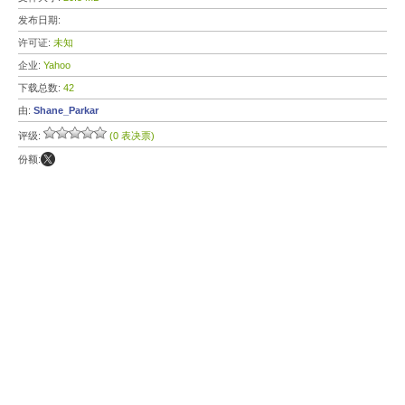
发布日期:
许可证:
未知
企业:
Yahoo
下载总数:
42
由:
Shane_Parkar
评级:
(0 表决票)
份额: