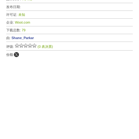
发布日期:
许可证:
未知
企业:
Woot.com
下载总数:
79
由:
Shane_Parkar
评级:
(0 表决票)
份额: