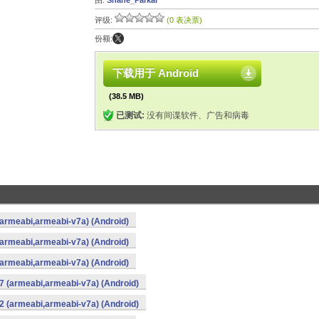
由:
Shane_Parkar
评级:
(0 表决票)
份额:
下载用于 Android
(38.5 MB)
已测试:
没有间谍软件、广告和病毒
(armeabi,armeabi-v7a) (Android)
(armeabi,armeabi-v7a) (Android)
(armeabi,armeabi-v7a) (Android)
7 (armeabi,armeabi-v7a) (Android)
2 (armeabi,armeabi-v7a) (Android)