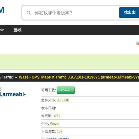
M
oid
游戏
 Traffic
»
Waze - GPS, Maps & Traffic 3.9.7.101-1019871 (armeabi,armeabi-v7
c
可用下载:
Android
i,armeabi-
文件大小:
38.5 MB
发布日期:
许可证:
未知
企业:
Waze
下载总数:
139