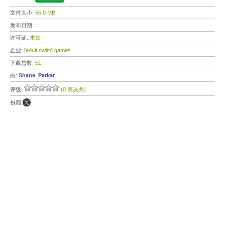
文件大小:
65.0 MB
发布日期:
许可证:
未知
企业:
[adult swim] games
下载总数:
51
由:
Shane_Parkar
评级:
(0 表决票)
份额: