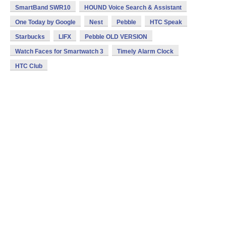
SmartBand SWR10
HOUND Voice Search & Assistant
One Today by Google
Nest
Pebble
HTC Speak
Starbucks
LIFX
Pebble OLD VERSION
Watch Faces for Smartwatch 3
Timely Alarm Clock
HTC Club