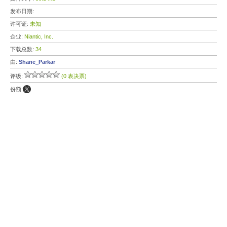
发布日期:
许可证:
未知
企业:
Niantic, Inc.
下载总数:
34
由:
Shane_Parkar
评级:
(0 表决票)
份额: