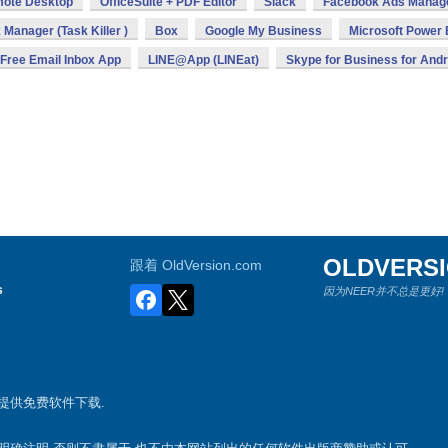
mote Desktop
OfficeSuite + PDF Editor
Slack
Facebook Ads Manag
 Manager (Task Killer )
Box
Google My Business
Microsoft Power 
 Free Email Inbox App
LINE@App (LINEat)
Skype for Business for Andr
OLDVERS
跟着 OldVersion.com
s
因为NEER并不总是更好!
游戏提供免费软件下载.