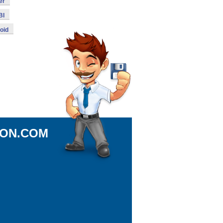
er
BI
oid
ION.COM