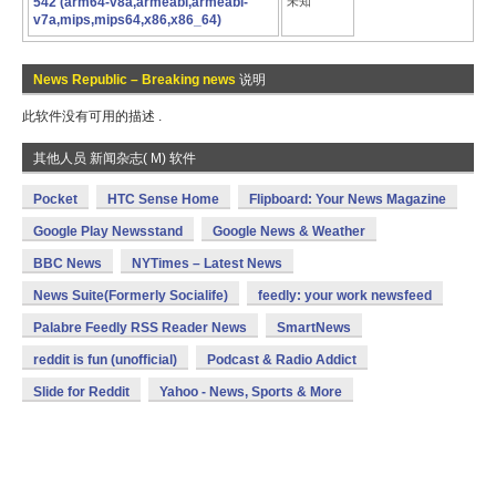
542 (arm64-v8a,armeabi,armeabi-
未知
v7a,mips,mips64,x86,x86_64)
News Republic – Breaking news
说明
此软件没有可用的描述 .
其他人员 新闻杂志( M) 软件
Pocket
HTC Sense Home
Flipboard: Your News Magazine
Google Play Newsstand
Google News & Weather
BBC News
NYTimes – Latest News
News Suite(Formerly Socialife)
feedly: your work newsfeed
Palabre Feedly RSS Reader News
SmartNews
reddit is fun (unofficial)
Podcast & Radio Addict
Slide for Reddit
Yahoo - News, Sports & More