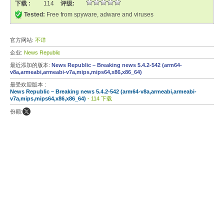
下载 :
114
评级:
Tested:
Free from spyware, adware and viruses
官方网站:
不详
企业:
News Republic
最近添加的版本:
News Republic – Breaking news 5.4.2-542 (arm64-
v8a,armeabi,armeabi-v7a,mips,mips64,x86,x86_64)
最受欢迎版本 :
News Republic – Breaking news 5.4.2-542 (arm64-v8a,armeabi,armeabi-
v7a,mips,mips64,x86,x86_64)
- 114 下载
份额: