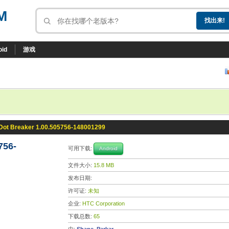
M
oid
游戏
Dot Breaker 1.00.505756-148001299
756-
可用下载:
Android
文件大小:
15.8 MB
发布日期:
许可证:
未知
企业:
HTC Corporation
下载总数:
65