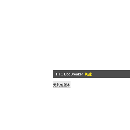
HTC Dot Breaker
构建
无其他版本