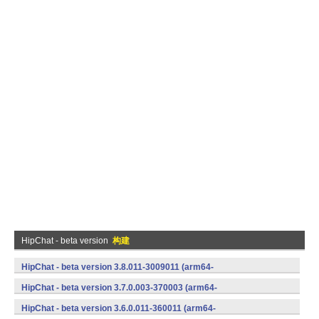
HipChat - beta version
构建
HipChat - beta version 3.8.011-3009011 (arm64-
v8a,armeabi,armeabi-v7a,mips,mips64,x86,x86_64) (Android)
HipChat - beta version 3.7.0.003-370003 (arm64-
v8a,armeabi,armeabi-v7a,mips,mips64,x86,x86_64) (Android)
HipChat - beta version 3.6.0.011-360011 (arm64-