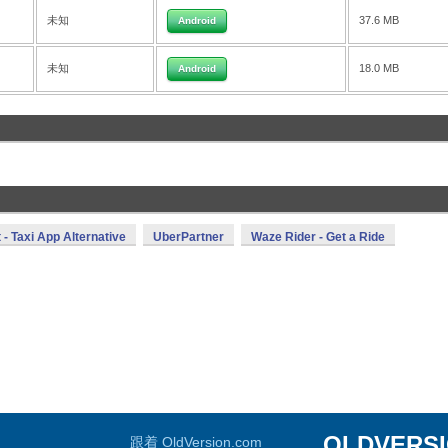
未知
37.6 MB
Android
未知
18.0 MB
Android
t - Taxi App Alternative
UberPartner
Waze Rider - Get a Ride
OLDVERS
跟着 OldVersion.com