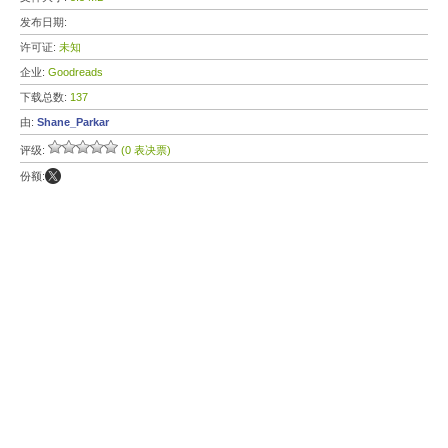
发布日期:
许可证:
未知
企业:
Goodreads
下载总数:
137
由:
Shane_Parkar
评级:
(0 表决票)
份额: