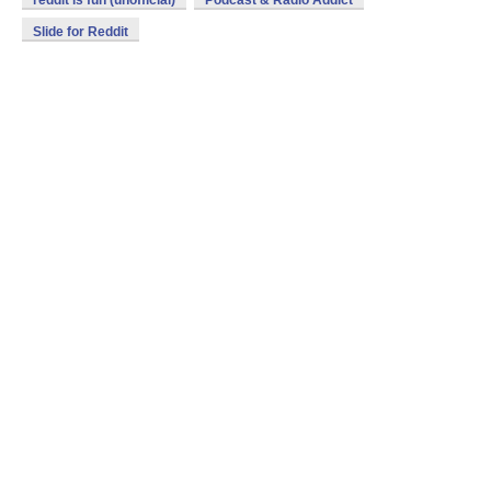
reddit is fun (unofficial)
Podcast & Radio Addict
Slide for Reddit