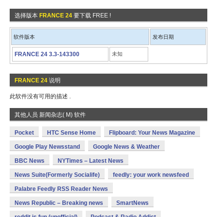
选择版本
FRANCE 24
要下载 FREE !
软件版本
发布日期
FRANCE 24 3.3-143300
未知
FRANCE 24
说明
此软件没有可用的描述 .
其他人员 新闻杂志( M) 软件
Pocket
HTC Sense Home
Flipboard: Your News Magazine
Google Play Newsstand
Google News & Weather
BBC News
NYTimes – Latest News
News Suite(Formerly Socialife)
feedly: your work newsfeed
Palabre Feedly RSS Reader News
News Republic – Breaking news
SmartNews