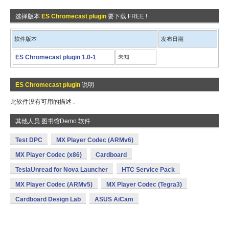
选择版本
ES Chromecast plugin
要下载 FREE !
软件版本
发布日期
ES Chromecast plugin 1.0-1
未知
ES Chromecast plugin
说明
此软件没有可用的描述 .
其他人员 图书馆Demo 软件
Test DPC
MX Player Codec (ARMv6)
MX Player Codec (x86)
Cardboard
TeslaUnread for Nova Launcher
HTC Service Pack
MX Player Codec (ARMv5)
MX Player Codec (Tegra3)
Cardboard Design Lab
ASUS AiCam