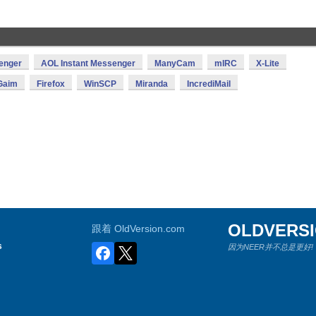
enger
AOL Instant Messenger
ManyCam
mIRC
X-Lite
Gaim
Firefox
WinSCP
Miranda
IncrediMail
OLDVERS
跟着 OldVersion.com
s
因为NEER并不总是更好!