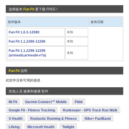
选择版本
Fun Fit
要下载 FREE !
软件版本
发布日期
Fun Fit 1.0.3-12080
未知
Fun Fit 1.1.2286-12286
未知
Fun Fit 1.1.2296-12296
未知
(armeabi,armeabi-v7a)
Fun Fit
说明
此软件没有可用的描述 .
其他人员 健康和健康 软件
Mi Fit
Garmin Connect™ Mobile
Fitbit
Google Fit - Fitness Tracking
Runkeeper - GPS Track Run Walk
S Health
Runtastic Running & Fitness
Nike+ FuelBand
Lifelog
Microsoft Health
Twilight