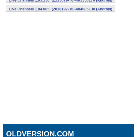
Live Channels 1.05.550_(2135679-70)-405550170 (Android)
Live Channels 1.04.005_(2018197-30)-404005130 (Android)
OLDVERSION.COM