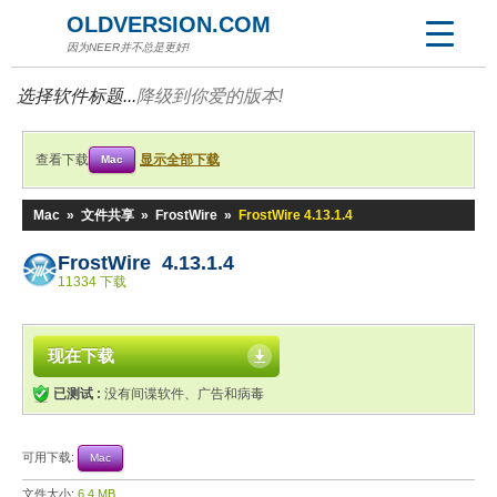
OLDVERSION.COM
因为NEER并不总是更好!
选择软件标题...
降级到你爱的版本!
查看下载
显示全部下载
Mac
Mac
»
文件共享
»
FrostWire
»
FrostWire 4.13.1.4
FrostWire 4.13.1.4
11334 下载
现在下载
已测试 :
没有间谍软件、广告和病毒
可用下载:
Mac
文件大小:
6.4 MB