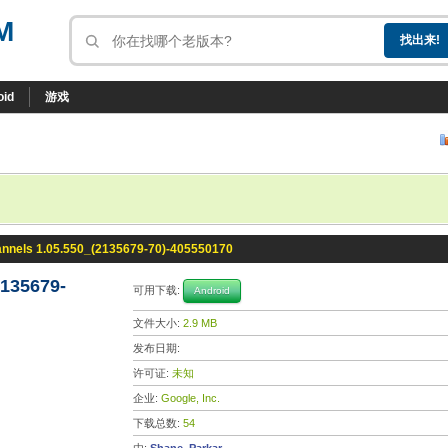
M
oid
游戏
annels 1.05.550_(2135679-70)-405550170
2135679-
可用下载:
Android
文件大小:
2.9 MB
发布日期:
许可证:
未知
企业:
Google, Inc.
下载总数:
54