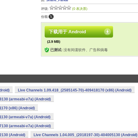
由:
Shane_Parkar
评级:
(0 表决票)
份额:
下载用于 Android
(2.9 MB)
已测试:
没有间谍软件、广告和病毒
droid)
Live Channels 1.09.418_(2585145-70)-409418170 (x86) (Android)
8130 (armeabi-v7a) (Android)
170 (x86) (Android)
1130 (armeabi-v7a) (Android)
7130 (armeabi-v7a) (Android)
2130 (Android)
Live Channels 1.04.005_(2018197-30)-404005130 (Android)