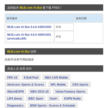
选择版本
MLB.com At Bat
要下载 FREE !
软件版本
发布日期
MLB.com At Bat 4.4.0-44001000
未知
MLB.com At Bat 4.6.0-46001001
未知
(armeabi,x86)
MLB.com At Bat
说明
此软件没有可用的描述 .
其他人员 体育 软件
FIFA 16
8 Ball Pool
NBA LIVE Mobile
theScore: Sports & Scores
NFL Mobile
CBS Sports
WatchESPN
NBA 2015-16
Yahoo Fantasy Sports
LIFX (beta)
BBC Sport
Goal+
ESPN Radio
Diagnostics
MSN Sports - Scores & Schedule